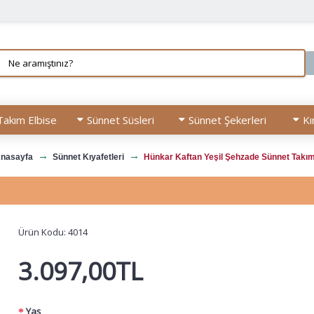
Takım Elbise
Sünnet Süsleri
Sünnet Şekerleri
Kı
nasayfa
Sünnet Kıyafetleri
Hünkar Kaftan Yeşil Şehzade Sünnet Takım
Ürün Kodu:
4014
3.097,00TL
Yaş