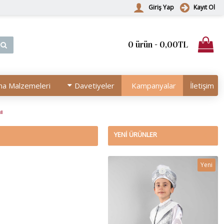
Giriş Yap
Kayıt Ol
0 ürün - 0,00TL
na Malzemeleri
Davetiyeler
Kampanyalar
İletişim
ı
YENI ÜRÜNLER
Yeni