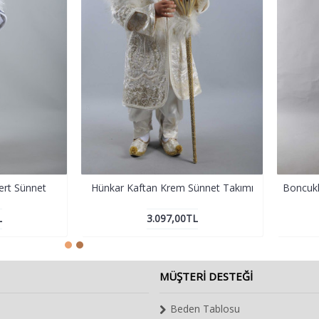
ert Sünnet
Hünkar Kaftan Krem Sünnet Takımı
Boncukl
L
3.097,00TL
MÜŞTERI DESTEĞI
Beden Tablosu