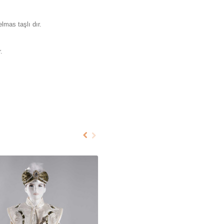
lmas taşlı dır.
.