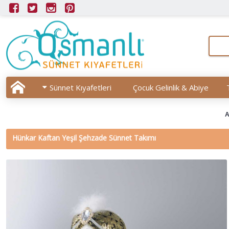
Sünnet Kıyafetleri
Çocuk Gelinlik & Abiye
A
Hünkar Kaftan Yeşil Şehzade Sünnet Takımı