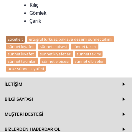
Kılıç
Gömlek
Çarık
Etiketler:
ertuğrul turkuaz baklava desenli sünnet takımı
,
sünnet kıyafeti
,
sünnet elbisesi
,
sünnet takımı
,
sünnet kıyafeti
,
sünnet kıyafetleri
,
sünnet takımı
,
sünnet takımları
,
sünnet elbisesi
,
sünnet elbiseleri
,
ucuz sünnet kıyafeti
ILETIŞIM
BILGI SAYFASI
MÜŞTERI DESTEĞI
BIZLERDEN HABERDAR OL