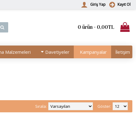
Giriş Yap
Kayıt Ol
0 ürün - 0,00TL
na Malzemeleri
Davetiyeler
Kampanyalar
İletişim
Sırala:
Göster: