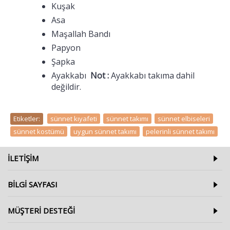
Kuşak
Asa
Maşallah Bandı
Papyon
Şapka
Ayakkabı
Not :
Ayakkabı takıma dahil
değildir.
Etiketler:
sünnet kıyafeti
,
sünnet takımı
,
sünnet elbiseleri
,
sünnet kostümü
,
uygun sünnet takımı
,
pelerinli sünnet takımı
ILETIŞIM
BILGI SAYFASI
MÜŞTERI DESTEĞI