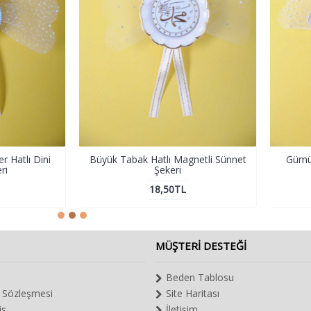
 Hatlı Dini
Büyük Tabak Hatlı Magnetli Sünnet
Gümüş
ri
Şekeri
18,50TL
MÜŞTERI DESTEĞI
Beden Tablosu
ş Sözleşmesi
Site Haritası
iş
İletişim