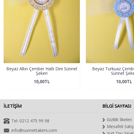
Beyaz Altın Çember Hatlı Dini Sünnet
Beyaz Turkuaz Çember
Şekeri
Sünnet Şeke
10,00TL
10,00TL
ILETIŞIM
BILGI SAYFASI
Gizlilik İlkeleri
Tel: 0212 475 99 98
Mesafeli Satı
info@sunnettakimi.com
Yurt Dışı Sipar