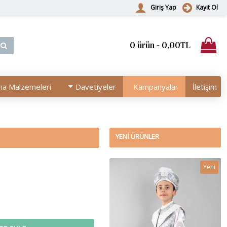
Giriş Yap
Kayıt Ol
0 ürün - 0,00TL
na Malzemeleri
Davetiyeler
Kampanyalar
İletişim
YENI ÜRÜNLER
Yeni