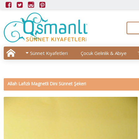
Sünnet Kıyafetleri
Çocuk Gelinlik & Abiye
Allah Lafızlı Magnetli Dini Sünnet Şekeri